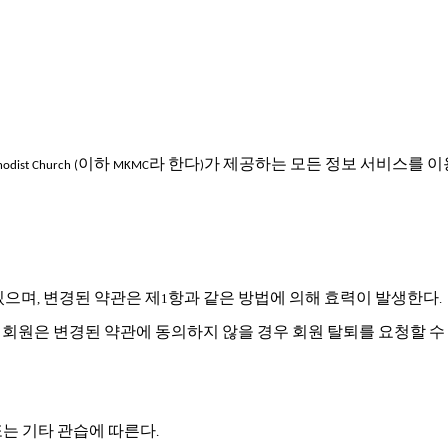
이하
라
한다
가
제공하는
모든
정보
서비스를
이
odist Church (
MKMC
)
있으며
변경된
약관은
제
항과
같은
방법에
의해
효력이
발생한다
,
1
.
회원은
변경된
약관에
동의하지
않을
경우
회원
탈퇴를
요청할
수
.
또는
기타
관습에
따른다
.