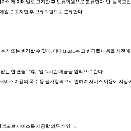
사자에게
이메일로
고지한
후
보류회원으로
분류한다
단
등록교인
.
,
메일로
고지한
후
보류회원으로
분류한다
.
추가
또는
변경할
수
있다
이때
는
그
변경될
내용을
사전에
.
MKMC
없는
한
연중무휴
일
시간
제공을
원칙으로
한다
, 1
24
.
서비스
이용의
폭주
등
불가항력으로
인하여
서비스
이용에
지장
정적으로
서비스를
제공할
의무가
있다
.