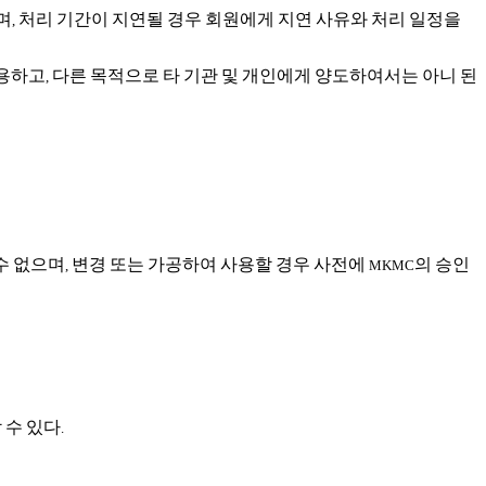
며
처리
기간이
지연될
경우
회원에게
지연
사유와
처리
일정을
,
용하고
다른
목적으로
타
기관
및
개인에게
양도하여서는
아니
된
,
수
없으며
변경
또는
가공하여
사용할
경우
사전에
의
승인
,
MKMC
할
수
있다
.