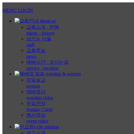
MENU
LOGIN
교회소개 · 연혁
mkmc · history
섬기는 이들
staff
교회주보
news
예배시간 · 오시는길
service · location
주일설교
sermon
예배영상
worship video
주일찬양
Sunday Choir
행사영상
event video
선교소개