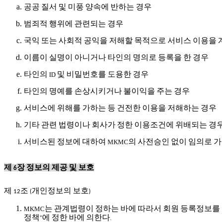
공공
질서
및
미풍
양속에
반하는
경우
범죄적
행위에
관련되는
경우
국익
또는
사회적
공익을
저해할
목적으로
서비스
이용을
이름이
실명이
아니거나
타인의
명의로
등록을
한
경우
타인의
및
비밀번호를
도용한
경우
ID
타인의
명예를
손상시키거나
불이익을
주는
경우
서비스에
위해를
가하는
등
건전한
이용을
저해하는
경우
기타
관련
법령이나
회사가
정한
이용조건에
위배되는
경
서비스된
정보에
대하여
의
사전승인
없이
임의로
가
MKMC
제
장
정보의
제공
및
보호
6
제
조
개인정보의
보호
12
(
)
는
관계법령이
정하는
바에
따라서
회원
등록정보를
MKMC
정책
에
정한
바에
의한다
"
.