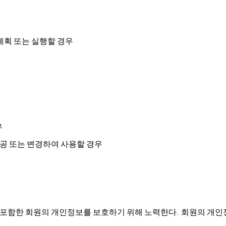
계획
또는
실행할
경우
우
공
또는
변경하여
사용할
경우
포함한
회원의
개인정보를
보호하기
위해
노력한다
회원의
개인
.