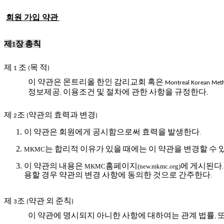
회원
가입
약관
제
장
총칙
1
제
조
목
적
1
(
)
이
약관은
몬트리올
한인
감리교회
혹은
Montreal Korean Meth
정보제공
이용조건
및
절차에
관한
사항을
규정한다
,
.
제
조
약관의
효력과
변경
2
(
)
이
약관은
회원에게
공시함으로써
효력을
발생한다
.
는
합리적
이유가
있을
때에는
이
약관을
변경할
수
MKMC
이
약관의
내용은
홈페이지
에
게시된다
MKMC
(new.mkmc.org)
용할
경우
약관의
변경
사항에
동의한
것으로
간주한다
.
제
조
약관
외
준칙
3
(
)
이
약관에
명시되지
아니한
사항에
대하여는
관계
법률
,