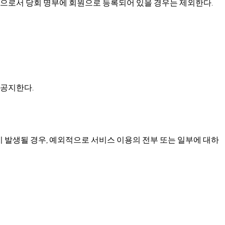
으로서
당회
명부에
회원으로
등록되어
있을
경우는
제외한다
.
공지한다
.
이
발생될
경우
예외적으로
서비스
이용의
전부
또는
일부에
대하
,