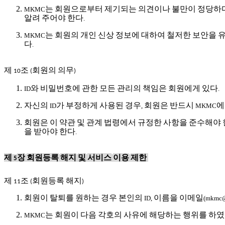
는
회원으로부터
제기되는
의견이나
불만이
정당하
MKMC
알려
주어야
한다
.
는
회원의
개인
신상
정보에
대하여
철저한
보안을
MKMC
다
.
제
조
회원의
의무
10
(
)
와
비밀번호에
관한
모든
관리의
책임은
회원에게
있다
ID
.
자신의
가
부정하게
사용된
경우
회원은
반드시
에
ID
,
MKMC
회원은
이
약관
및
관계
법령에서
규정한
사항을
준수해야
을
받아야
한다
.
제
장
회원등록
해지
및
서비스
이용
제한
5
제
조
회원등록
해지
11
(
)
회원이
탈퇴를
원하는
경우
본인의
이름을
이메일
ID,
(mkmc@
는
회원이
다음
각호의
사유에
해당하는
행위를
하였
MKMC