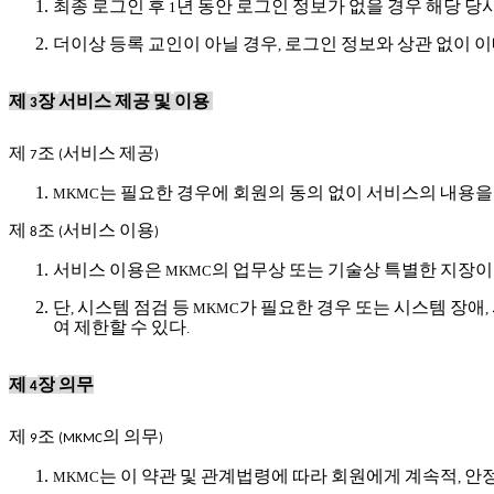
최종
로그인
후
년
동안
로그인
정보가
없을
경우
해당
당
1
더이상
등록
교인이
아닐
경우
로그인
정보와
상관
없이
이
,
제
장
서비스
제공
및
이용
3
제
조
서비스
제공
7
(
)
는
필요한
경우에
회원의
동의
없이
서비스의
내용을
MKMC
제
조
서비스
이용
8
(
)
서비스
이용은
의
업무상
또는
기술상
특별한
지장이
MKMC
단
시스템
점검
등
가
필요한
경우
또는
시스템
장애
,
MKMC
,
여
제한할
수
있다
.
제
장
의무
4
제
조
의
의무
9
(MKMC
)
는
이
약관
및
관계법령에
따라
회원에게
계속적
안
MKMC
,