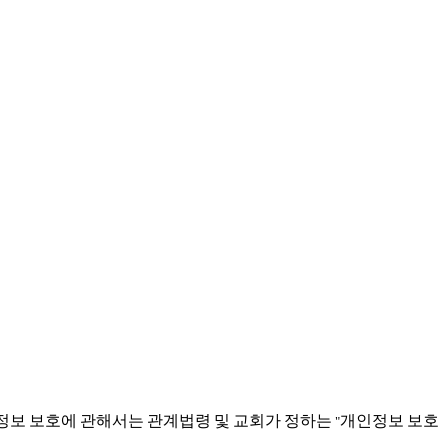
정보
보호에
관해서는
관계법령
및
교회가
정하는
개인정보
보호
"