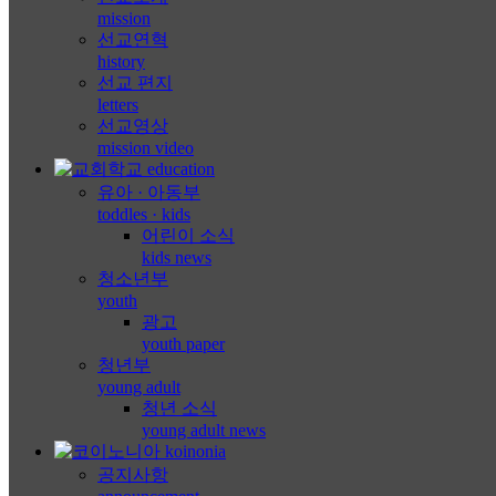
mission
선교연혁
history
선교 편지
letters
선교영상
mission video
유아 · 아동부
toddles · kids
어린이 소식
kids news
청소년부
youth
광고
youth paper
청년부
young adult
청년 소식
young adult news
공지사항