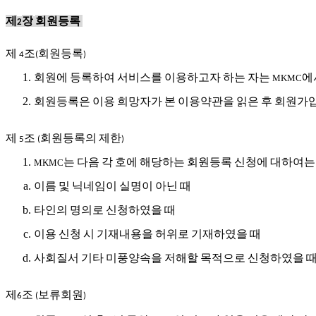
제
장
회원등록
2
제
조
회원등록
4
(
)
회원에
등록하여
서비스를
이용하고자
하는
자는
에
MKMC
회원등록은
이용
희망자가
본
이용약관을
읽은
후
회원가
제
조
회원등록의
제한
5
(
)
는
다음
각
호에
해당하는
회원등록
신청에
대하여는
MKMC
이름
및
닉네임이
실명이
아닌
때
타인의
명의로
신청하였을
때
이용
신청
시
기재내용을
허위로
기재하였을
때
사회질서
기타
미풍양속을
저해할
목적으로
신청하였을
제
조
보류회원
6
(
)