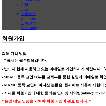
announcement
찬양
choir
포토뉴스
photo news
교회앨범
our history
회원가입
회원
가입
방법
- *
표시는 필수항목입니다
.
-
반드시 현재 사용하고 있는 이메일로 기입하시기 바랍니다
.
MKMC
등록 교인 여부를 교적부를 통한 실명과 이메일로 확
-
- MKMC
등록 교인이 아니신 분들은
웹사이트 사용에 제한이
-
자세한 회원가입에 대한 문의는 인터넷 사역팀
(mkmc@mkmc.
*
본인 메일 인증을 거쳐야 회원 가입이 완료 됩니다
. *