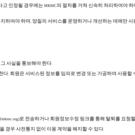
다고
인정될
경우에는
의
절차를
거쳐
신속히
처리하여야
하
MKMC
유지하여야
하며
양질의
서비스를
운영하거나
개선하는
데에만
사
,
그
사실을
통보해야
한다
.
한다
회원은
서비스된
정보를
임의로
변경
또는
가공하여
사용할
.
로
전송하거나
회원정보수정
링크를
통해
탈퇴를
요청
mkmc.org)
을
경우
사전통지
없이
이용
계약을
해지할
수
있다
.