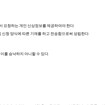
서
요청하는
개인
신상정보를
제공하여야
한다
.
입
신청
양식에
따른
기재를
하고
전송함으로써
성립한다
.
이를
승낙하지
아니할
수
있다
.
때