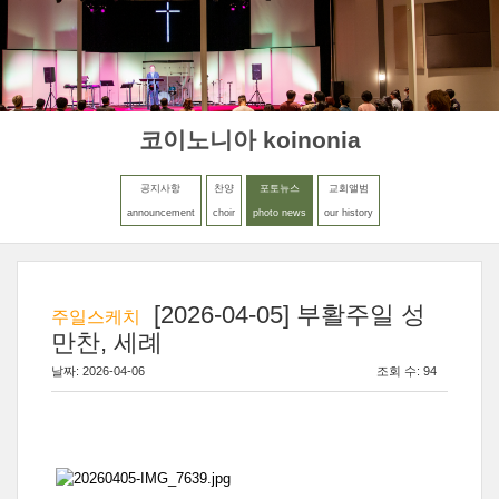
MENU
LOGIN
코이노니아 koinonia
공지사항
찬양
포토뉴스
교회앨범
announcement
choir
photo news
our history
[2026-04-05] 부활주일 성
주일스케치
만찬, 세례
날짜: 2026-04-06
조회 수: 94