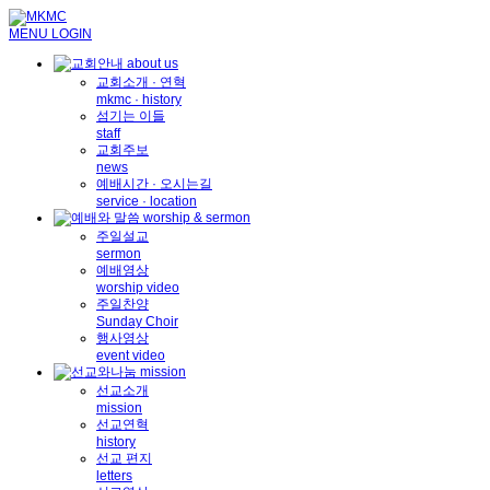
MENU
LOGIN
교회소개 · 연혁
mkmc · history
섬기는 이들
staff
교회주보
news
예배시간 · 오시는길
service · location
주일설교
sermon
예배영상
worship video
주일찬양
Sunday Choir
행사영상
event video
선교소개
mission
선교연혁
history
선교 편지
letters