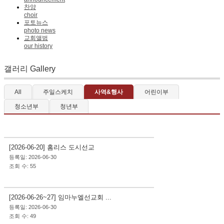
찬양
choir
포토뉴스
photo news
교회앨범
our history
갤러리 Gallery
All
주일스케치
사역&행사
어린이부
청소년부
청년부
사역&행사
[2026-06-20] 홈리스 도시선교
등록일: 2026-06-30
조회 수: 55
사역&행사
[2026-06-26~27] 임마누엘선교회 ...
등록일: 2026-06-30
조회 수: 49