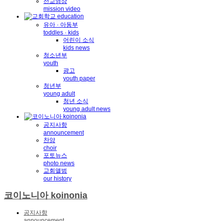
선교영상
mission video
유아 · 아동부
toddles · kids
어린이 소식
kids news
청소년부
youth
광고
youth paper
청년부
young adult
청년 소식
young adult news
공지사항
announcement
찬양
choir
포토뉴스
photo news
교회앨범
our history
코이노니아 koinonia
공지사항
announcement