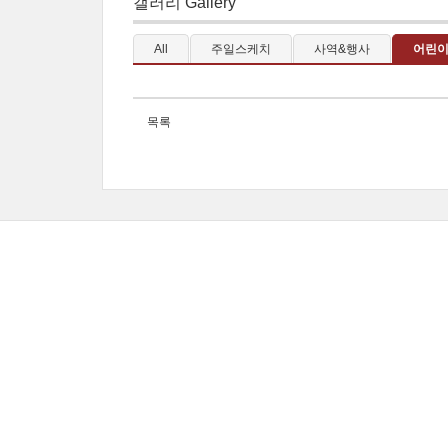
갤러리 Gallery
All
주일스케치
사역&행사
어린
목록