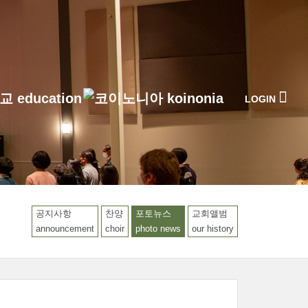
LOGIN
공지사항
찬양
포토뉴스
교회앨범
announcement
choir
photo news
our history