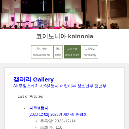
MENU
LOGIN
코이노니아 koinonia
공지사항
찬양
포토뉴스
교회앨범
announcement
choir
photo news
our history
갤러리 Gallery
All
주일스케치
사역&행사
어린이부
청소년부
청년부
List of Articles
사역&행사
[2023-12-02] 2023년 새가족 환영회
등록일: 2023-12-14
조회 수: 110