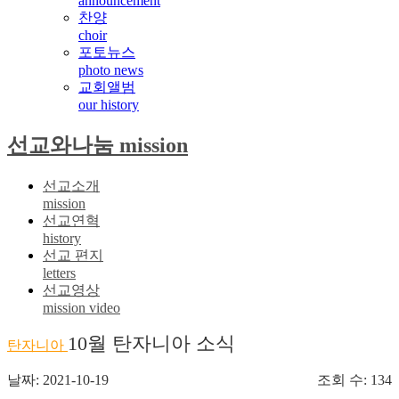
announcement
찬양
choir
포토뉴스
photo news
교회앨범
our history
선교와나눔 mission
선교소개
mission
선교연혁
history
선교 편지
letters
선교영상
mission video
10월 탄자니아 소식
탄자니아
날짜: 2021-10-19
조회 수: 134