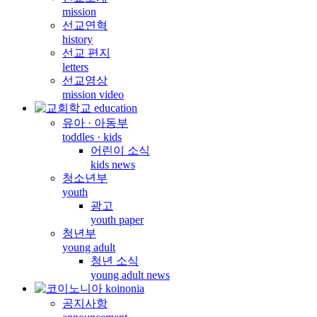
mission
선교연혁
history
선교 편지
letters
선교영상
mission video
유아 · 아동부
toddles · kids
어린이 소식
kids news
청소년부
youth
광고
youth paper
청년부
young adult
청년 소식
young adult news
공지사항