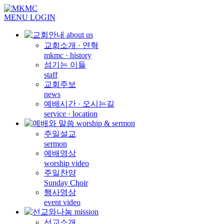
MENU
LOGIN
교회소개 · 연혁
mkmc · history
섬기는 이들
staff
교회주보
news
예배시간 · 오시는길
service · location
주일설교
sermon
예배영상
worship video
주일찬양
Sunday Choir
행사영상
event video
선교소개