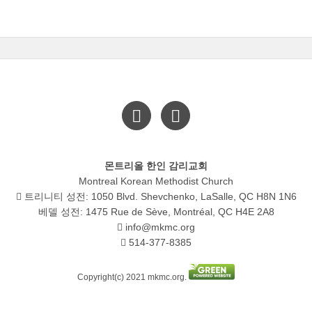
몬트리올 한인 감리교회
Montreal Korean Methodist Church
트리니티 성전: 1050 Blvd. Shevchenko, LaSalle, QC H8N 1N6
베델 성전: 1475 Rue de Sève, Montréal, QC H4E 2A8
info@mkmc.org
514-377-8385
Copyright(c) 2021 mkmc.org.