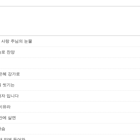
님의 사랑 주님의 눈물
입술로 찬양
의 은혜 강가로
죄를 씻기는
예배자 입니다
의 이유라
빛 안에 살면
 사슴
수 내 맘에 들어와