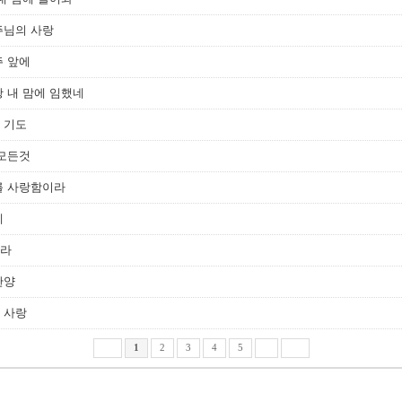
 주님의 사랑
 주 앞에
영광 내 맘에 임했네
의 기도
의 모든것
 너를 사랑함이라
네
노라
 찬양
의 사랑
1
2
3
4
5