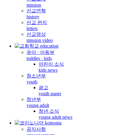
mission
선교연혁
history
선교 편지
letters
선교영상
mission video
유아 · 아동부
toddles · kids
어린이 소식
kids news
청소년부
youth
광고
youth paper
청년부
young adult
청년 소식
young adult news
공지사항