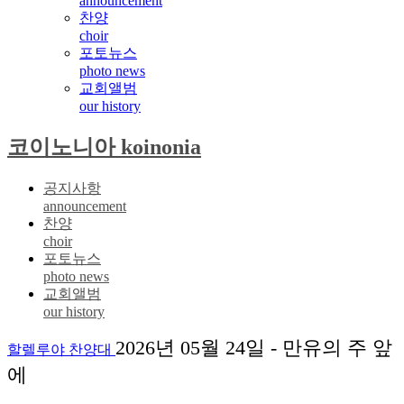
announcement
찬양
choir
포토뉴스
photo news
교회앨범
our history
코이노니아 koinonia
공지사항
announcement
찬양
choir
포토뉴스
photo news
교회앨범
our history
2026년 05월 24일 - 만유의 주 앞
할렐루야 찬양대
에