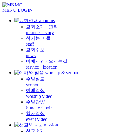
MENU
LOGIN
교회소개 · 연혁
mkmc · history
섬기는 이들
staff
교회주보
news
예배시간 · 오시는길
service · location
주일설교
sermon
예배영상
worship video
주일찬양
Sunday Choir
행사영상
event video
선교소개