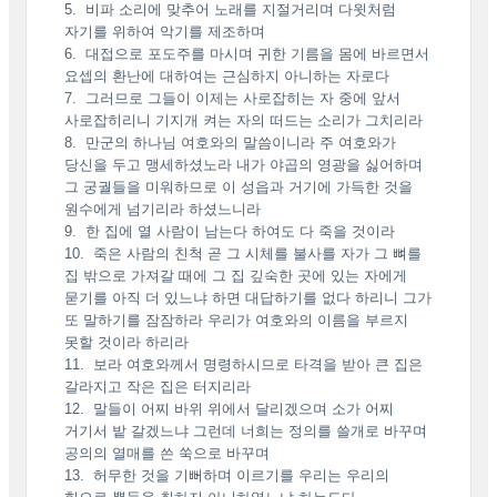
5. 비파 소리에 맞추어 노래를 지절거리며 다윗처럼
자기를 위하여 악기를 제조하며
6. 대접으로 포도주를 마시며 귀한 기름을 몸에 바르면서
요셉의 환난에 대하여는 근심하지 아니하는 자로다
7. 그러므로 그들이 이제는 사로잡히는 자 중에 앞서
사로잡히리니 기지개 켜는 자의 떠드는 소리가 그치리라
8. 만군의 하나님 여호와의 말씀이니라 주 여호와가
당신을 두고 맹세하셨노라 내가 야곱의 영광을 싫어하며
그 궁궐들을 미워하므로 이 성읍과 거기에 가득한 것을
원수에게 넘기리라 하셨느니라
9. 한 집에 열 사람이 남는다 하여도 다 죽을 것이라
10. 죽은 사람의 친척 곧 그 시체를 불사를 자가 그 뼈를
집 밖으로 가져갈 때에 그 집 깊숙한 곳에 있는 자에게
묻기를 아직 더 있느냐 하면 대답하기를 없다 하리니 그가
또 말하기를 잠잠하라 우리가 여호와의 이름을 부르지
못할 것이라 하리라
11. 보라 여호와께서 명령하시므로 타격을 받아 큰 집은
갈라지고 작은 집은 터지리라
12. 말들이 어찌 바위 위에서 달리겠으며 소가 어찌
거기서 밭 갈겠느냐 그런데 너희는 정의를 쓸개로 바꾸며
공의의 열매를 쓴 쑥으로 바꾸며
13. 허무한 것을 기뻐하며 이르기를 우리는 우리의