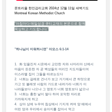
몬트리올 한인감리교회 2024년 12월 11일 새벽기도
Montreal Korean Methodist Church
"아침마다 매일성경 큐티교재의 본문으로 함께
묵상하고 기도합니다."
"하나님이 미워하시면" 아모스 6:1-14
1. 화 있을진저 시온에서 교만한 자와 사마리아 산에서
마음이 든든한 자 곧 백성들의 머리인 지도자들이여
이스라엘 집이 그들을 따르는도다
2. 너희는 갈레로 건너가 보고 거기에서 큰 하맛으로
가고 또 블레셋 사람의 가드로 내려가라 너희가 이
나라들보다 나으냐 그 영토가 너희 영토보다 넓으냐
3. 너희는 흉한 날이 멀다 하여 포악한 자리로
가까워지게 하고
4. 상아 상에 누우며 침상에서 기지개 켜며 양 떼에서
어린 양과 우리에서 송아지를 잡아서 먹고