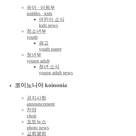
유아 · 아동부
toddles · kids
어린이 소식
kids news
청소년부
youth
광고
youth paper
청년부
young adult
청년 소식
young adult news
코이노니아 koinonia
공지사항
announcement
찬양
choir
포토뉴스
photo news
교회앨범