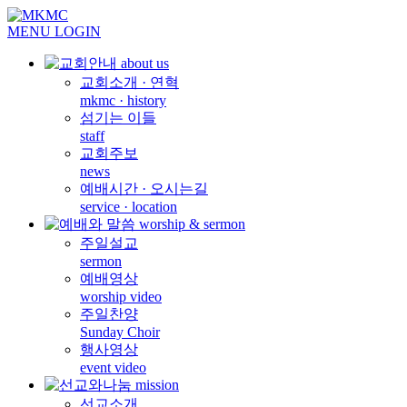
MENU
LOGIN
교회소개 · 연혁
mkmc · history
섬기는 이들
staff
교회주보
news
예배시간 · 오시는길
service · location
주일설교
sermon
예배영상
worship video
주일찬양
Sunday Choir
행사영상
event video
선교소개