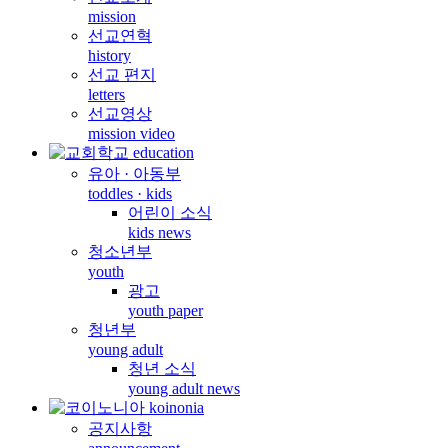
mission
선교연혁
history
선교 편지
letters
선교영상
mission video
유아 · 아동부
toddles · kids
어린이 소식
kids news
청소년부
youth
광고
youth paper
청년부
young adult
청년 소식
young adult news
공지사항