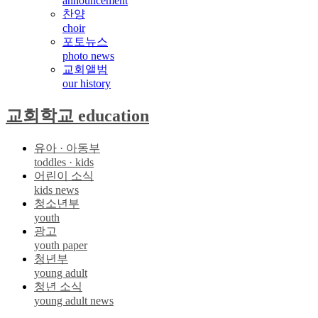
announcement
찬양
choir
포토뉴스
photo news
교회앨범
our history
교회학교 education
유아 · 아동부
toddles · kids
어린이 소식
kids news
청소년부
youth
광고
youth paper
청년부
young adult
청년 소식
young adult news