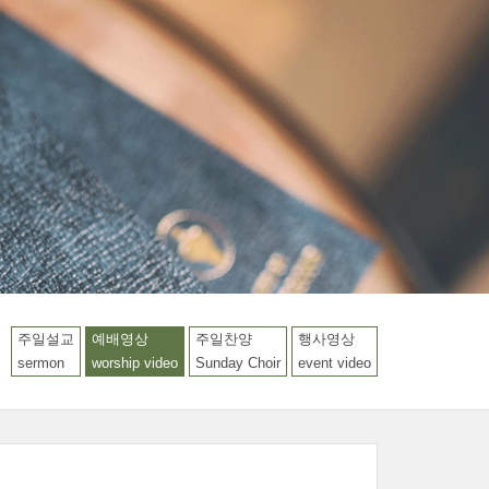
LOGIN
주일설교
예배영상
주일찬양
행사영상
sermon
worship video
Sunday Choir
event video