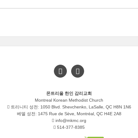
몬트리올 한인 감리교회
Montreal Korean Methodist Church
트리니티 성전: 1050 Blvd. Shevchenko, LaSalle, QC H8N 1N6
베델 성전: 1475 Rue de Sève, Montréal, QC H4E 2A8
info@mkmc.org
514-377-8385