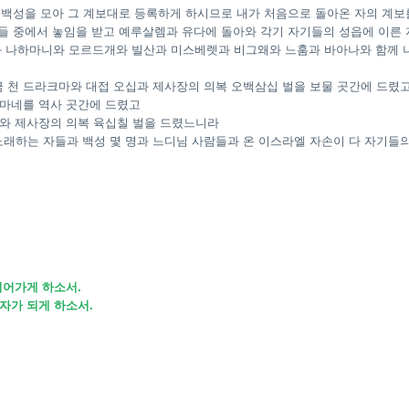
 백성을 모아 그 계보대로 등록하게 하시므로 내가 처음으로 돌아온 자의 계보
들 중에서 놓임을 받고 예루살렘과 유다에 돌아와 각기 자기들의 성읍에 이른 
와 나하마니와 모르드개와 빌산과 미스베렛과 비그왜와 느훔과 바아나와 함께 
금 천 드라크마와 대접 오십과 제사장의 의복 오백삼십 벌을 보물 곳간에 드렸
 마네를 역사 곳간에 드렸고
마네와 제사장의 의복 육십칠 벌을 드렸느니라
노래하는 자들과 백성 몇 명과 느디님 사람들과 온 이스라엘 자손이 다 자기
이어가게 하소서.
자가 되게 하소서.