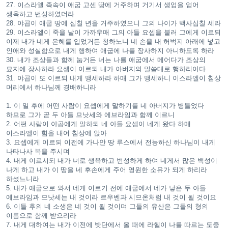
27. 이스라엘 족속이 애굽 고센 땅에 거주하며 거기서 생업을 얻어
생육하고 번성하였더라
28. 야곱이 애굽 땅에 십칠 년을 거주하였으니 그의 나이가 백사십칠 세라
29. 이스라엘이 죽을 날이 가까우매 그의 아들 요셉을 불러 그에게 이르되
이제 내가 네게 은혜를 입었거든 청하노니 네 손을 내 허벅지 아래에 넣고
인애와 성실함으로 내게 행하여 애굽에 나를 장사하지 아니하도록 하라
30. 내가 조상들과 함께 눕거든 너는 나를 애굽에서 메어다가 조상의
묘지에 장사하라 요셉이 이르되 내가 아버지의 말씀대로 행하리이다
31. 야곱이 또 이르되 내게 맹세하라 하매 그가 맹세하니 이스라엘이 침상
머리에서 하나님께 경배하니라
1. 이 일 후에 어떤 사람이 요셉에게 말하기를 네 아버지가 병들었다
하므로 그가 곧 두 아들 므낫세와 에브라임과 함께 이르니
2. 어떤 사람이 야곱에게 말하되 네 아들 요셉이 네게 왔다 하매
이스라엘이 힘을 내어 침상에 앉아
3. 요셉에게 이르되 이전에 가나안 땅 루스에서 전능하신 하나님이 내게
나타나사 복을 주시며
4. 내게 이르시되 내가 너로 생육하고 번성하게 하여 네게서 많은 백성이
나게 하고 내가 이 땅을 네 후손에게 주어 영원한 소유가 되게 하리라
하셨느니라
5. 내가 애굽으로 와서 네게 이르기 전에 애굽에서 네가 낳은 두 아들
에브라임과 므낫세는 내 것이라 르우벤과 시므온처럼 내 것이 될 것이요
6. 이들 후의 네 소생은 네 것이 될 것이며 그들의 유산은 그들의 형의
이름으로 함께 받으리라
7. 내게 대하여는 내가 이전에 밧단에서 올 때에 라헬이 나를 따르는 도중