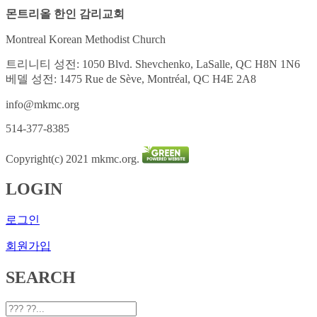
몬트리올 한인 감리교회
Montreal Korean Methodist Church
트리니티 성전: 1050 Blvd. Shevchenko, LaSalle, QC H8N 1N6
베델 성전: 1475 Rue de Sève, Montréal, QC H4E 2A8
info@mkmc.org
514-377-8385
Copyright(c) 2021 mkmc.org.
LOGIN
로그인
회원가입
SEARCH