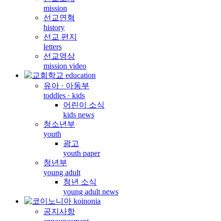
mission
선교연혁
history
선교 편지
letters
선교영상
mission video
유아 · 아동부
toddles · kids
어린이 소식
kids news
청소년부
youth
광고
youth paper
청년부
young adult
청년 소식
young adult news
공지사항