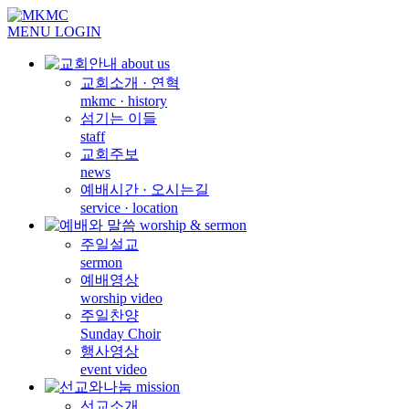
MENU
LOGIN
교회소개 · 연혁
mkmc · history
섬기는 이들
staff
교회주보
news
예배시간 · 오시는길
service · location
주일설교
sermon
예배영상
worship video
주일찬양
Sunday Choir
행사영상
event video
선교소개