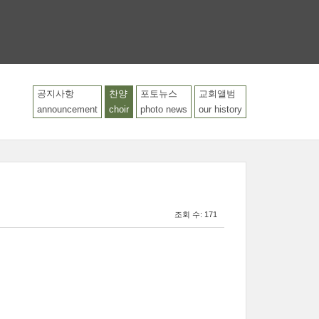
공지사항
찬양
포토뉴스
교회앨범
LOGIN
announcement
choir
photo news
our history
조회 수: 171