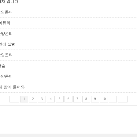
예배자 입니다
 찬양콘티
의 이유라
 찬양콘티
빛 안에 살면
 찬양콘티
 사슴
 찬양콘티
수 내 맘에 들어와
1
2
3
4
5
6
7
8
9
10