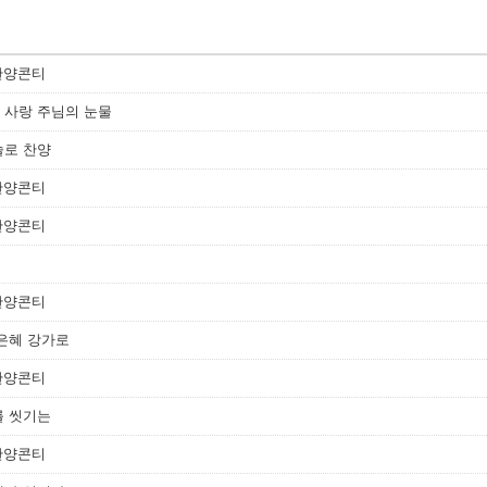
 찬양콘티
님의 사랑 주님의 눈물
입술로 찬양
 찬양콘티
 찬양콘티
 찬양콘티
의 은혜 강가로
 찬양콘티
죄를 씻기는
 찬양콘티