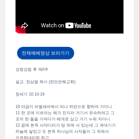
전체예배영상 보러가기
성령강림 후 제6주
설교: 정삼열 목사 (런던은혜교회)
창세기 10:10-19
10 야곱이 브엘세바에서 떠나 하란으로 향하여 가더니
11 한 곳에 이르러는 해가 진지라 거기서 유숙하려고 그
곳의 한 돌을 가져다가 베개로 삼고 거기 누워 자더니
12 꿈에 본즉 사닥다리가 땅 위에 서 있는데 그 꼭대기가
하늘에 닿았고 또 본즉 하나님의 사자들이 그 위에서
오르락내리락 하고