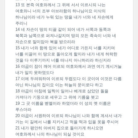
13 또 본즉 여호와께서 그 위에 서서 이르시되 나는
여호와니 너의 조부 아브라함의 하나님이요 이삭의
하나님이라 네가 누워 있는 땅을 내가 너와 네 자손에게
주리니
14 네 자손이 땅의 티끌 같이 되어 네가 서쪽과 동쪽과
북쪽과 남쪽으로 퍼져나갈지며 땅의 모든 족속이 너와 네
자손으로 말미암아 복을 받으리라
15 내가 너와 함께 있어 네가 어디로 가든지 너를 지키며
너를 이끌어 이 땅으로 돌아오게 할지라 내가 네게 허락한
것을 다 이루기까지 너를 떠나지 아니하리라 하신지라
16 야곱이 잠이 깨어 이르되 여호와께서 과연 여기 계시거늘
내가 알지 못하였도다
17 이에 두려워하여 이르되 두렵도다 이 곳이여 이것은 다름
아닌 하나님의 집이요 이는 하늘의 문이로다 하고
18 야곱이 아침에 일찍이 일어나 베개로 삼았던 돌을
가져다가 기둥으로 세우고 그 위에 기름을 붓고
19 그 곳 이름을 벧엘이라 하였더라 이 성의 옛 이름은
루스더라
20 야곱이 서원하여 이르되 하나님이 나와 함께 계셔서 내가
가는 이 길에서 나를 지키시고 먹을 떡과 입을 옷을 주시어
21 내가 평안히 아버지 집으로 돌아가게 하시오면
여호와께서 나의 하나님이 되실 것이요