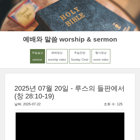
MENU
LOGIN
예배와 말씀 worship & sermon
주일설교
예배영상
주일찬양
행사영상
sermon
worship video
Sunday Choir
event video
2025년 07월 20일 - 루스의 들판에서
(창 28:10-19)
날짜: 2025-07-22
조회 수: 125