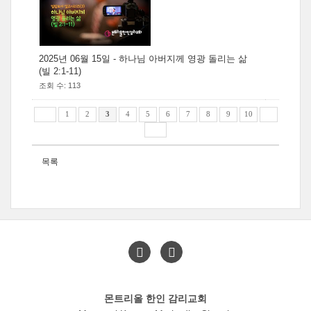
2025년 06월 15일 - 하나님 아버지께 영광 돌리는 삶
(빌 2:1-11)
조회 수: 113
1
2
3
4
5
6
7
8
9
10
목록
몬트리올 한인 감리교회